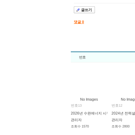
글쓰기
댓글
0
번호
No Images
No Imag
번호
번호
13
12
2026년 수완에너지 시무식
2024년 전력
관리자
관리자
조회수
1570
조회수
2800
2026.01.02
2024.09.27