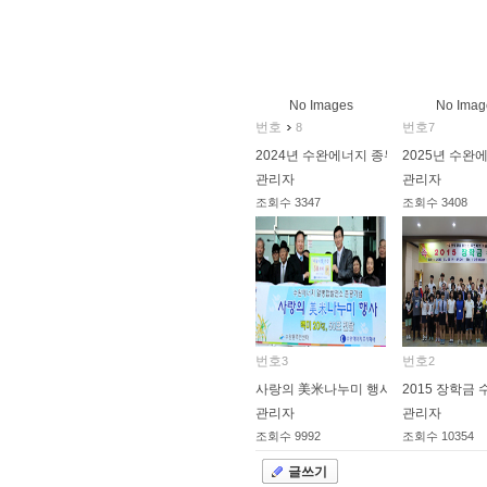
No Images
No Imag
번호
번호
8
7
2024년 수완에너지 종무식
2025년 수완
관리자
관리자
조회수
3347
조회수
3408
2025.01.02
2025.01.02
번호
번호
3
2
사랑의 美米나누미 행사
2015 장학금
관리자
관리자
조회수
9992
조회수
10354
2013.06.19
2015.06.05
글쓰기