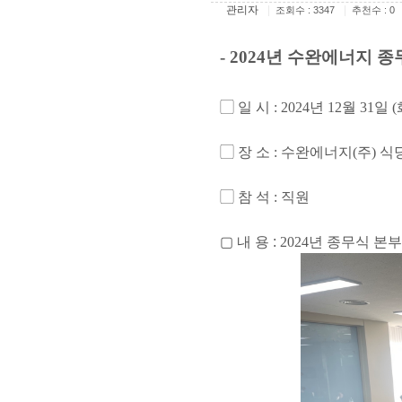
관리자
|
|
조회수 : 3347
추천수 : 0
- 2024
년 수완에너지 종
▢
일 시
: 2024
년
12
월
31
일
(
▢
장 소
:
수완에너지
(
주
)
식
▢
참 석
:
직원
▢ 내
용
:
2024
년 종무식 본부