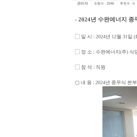
관리자
|
|
조회수 : 3346
추천수 : 0
- 2024
년 수완에너지 종
▢
일 시
: 2024
년
12
월
31
일
(
▢
장 소
:
수완에너지
(
주
)
식
▢
참 석
:
직원
▢ 내
용
:
2024
년 종무식 본부