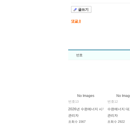
글쓰기
댓글
0
번호
No Images
No Imag
번호
번호
13
12
2026년 수완에너지 시무식
수완에너지 대
관리자
관리자
조회수
1567
조회수
2922
2026.01.02
2025.04.03